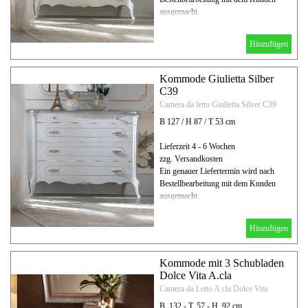
ausgemacht.
Hinzufügen
Kommode Giulietta Silber
C39
Camera da letto Giulietta Silver C39
B 127 / H 87 / T 53 cm
Lieferzeit 4 - 6 Wochen
zzg. Versandkosten
Ein genauer Liefertermin wird nach
Bestellbearbeitung mit dem Kunden
ausgemacht.
Hinzufügen
Kommode mit 3 Schubladen
Dolce Vita A.cla
Camera da Letto A.cla Dolce Vita
B. 132 - T. 57 - H. 92 cm