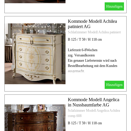
Hinzufügen
Kommode Modell Achilea
patiniert AG
Schlafzimmer Modell Achilea patiniert
B 125 / T 59 / H 118 cm
Lieferzeit 6-8Wochen
zzg. Versandkosten
Ein genauer Liefertermin wird nach
Bestellbearbeitung mit dem Kunden
ausgemacht.
Hinzufügen
Kommode Modell Angelica
in Nussbaumfarbe AG
Sclafzimmer Modell Angelica Achilea
comp.608
B 125 / T 59 / H 118 cm