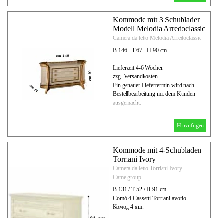
Kommode mit 3 Schubladen
Modell Melodia Arredoclassic
Camera da letto Melodia Arredoclassic
B.146 - T.67 - H.90 cm.
Lieferzeit 4-6 Wochen
zzg. Versandkosten
Ein genauer Liefertermin wird nach
Bestellbearbeitung mit dem Kunden
ausgemacht.
Hinzufügen
Kommode mit 4-Schubladen
Torriani Ivory
Camera da letto Torriani Ivory
Camelgroup
B 131 / T 52 / H 91 cm
Comó 4 Cassetti Torriani avorio
Комод 4 ящ.