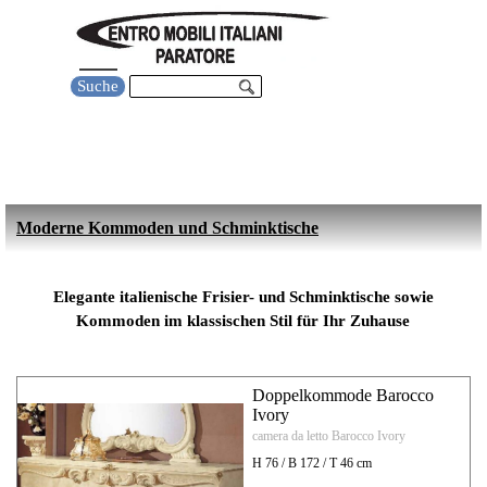
Direkt zum Seiteninhalt
Menü überspringen
Suche
Schminktisch und Kommode italienisch
klassisch für Ihr Schlafzimmer
Moderne Kommoden und Schminktische
Elegante italienische Frisier- und Schminktische sowie
Kommoden im klassischen Stil für Ihr Zuhause
Doppelkommode Barocco
Ivory
camera da letto Barocco Ivory
H 76 / B 172 / T 46 cm