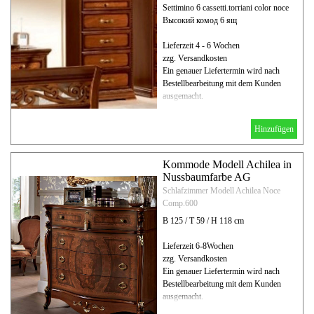
Settimino 6 cassetti.torriani color noce
Высокий комод 6 ящ
Lieferzeit 4 - 6 Wochen
zzg. Versandkosten
Ein genauer Liefertermin wird nach
Bestellbearbeitung mit dem Kunden
ausgemacht.
Hinzufügen
Kommode Modell Achilea in
Nussbaumfarbe AG
Schlafzimmer Modell Achilea Noce
Comp.600
B 125 / T 59 / H 118 cm
Lieferzeit 6-8Wochen
zzg. Versandkosten
Ein genauer Liefertermin wird nach
Bestellbearbeitung mit dem Kunden
ausgemacht.