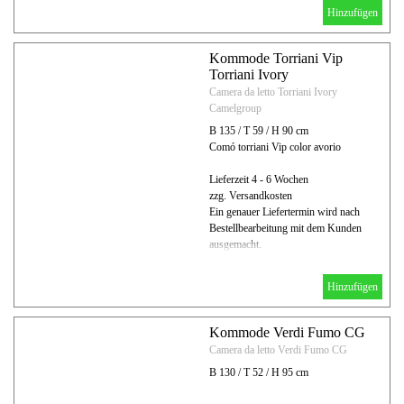
Hinzufügen
Kommode Torriani Vip
Torriani Ivory
Camera da letto Torriani Ivory
Camelgroup
B 135 / T 59 / H 90 cm
Comó torriani Vip color avorio
Lieferzeit 4 - 6 Wochen
zzg. Versandkosten
Ein genauer Liefertermin wird nach
Bestellbearbeitung mit dem Kunden
ausgemacht.
Hinzufügen
Kommode Verdi Fumo CG
Camera da letto Verdi Fumo CG
B 130 / T 52 / H 95 cm