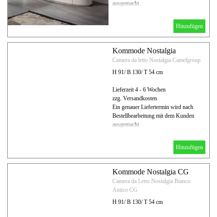
ausgemacht.
Hinzufügen
Kommode Nostalgia
Camera da letto Nostalgia Camelgroup
H 91/ B 130/ T 54 cm
Lieferzeit 4 - 6 Wochen
zzg. Versandkosten
Ein genauer Liefertermin wird nach
Bestellbearbeitung mit dem Kunden
ausgemacht.
Hinzufügen
Kommode Nostalgia CG
Camera da Letto Nostalgia Bianco
Antico CG
H 91/ B 130/ T 54 cm