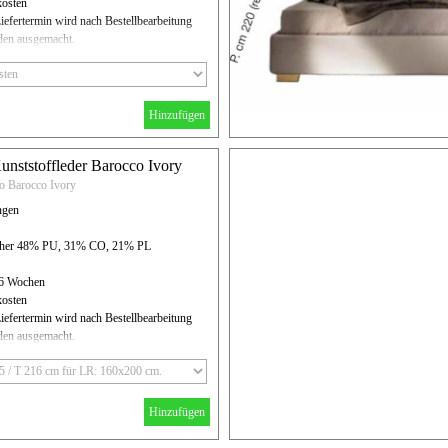
kosten
iefertermin wird nach Bestellbearbeitung
en ausgemacht.
Hinzufügen
Kunststoffleder Barocco Ivory
to Barocco Ivory
ngen
ather 48% PU, 31% CO, 21% PL
- 6 Wochen
kosten
iefertermin wird nach Bestellbearbeitung
en ausgemacht.
Hinzufügen