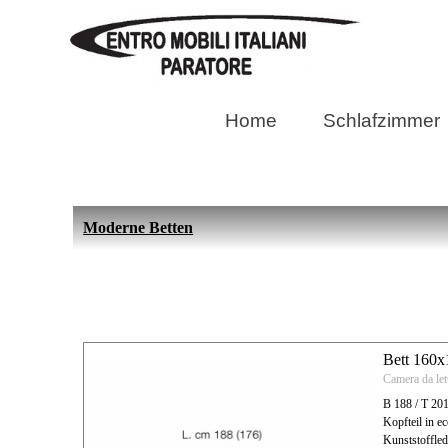
Direkt zum Seiteninhalt
Suche
Home
Schlafzimmer
Klassische italienische Betten für Ih
Moderne Betten
Bett 160
Camera da le
B 188 / T 20
Kopfteil in e
Kunststoffl