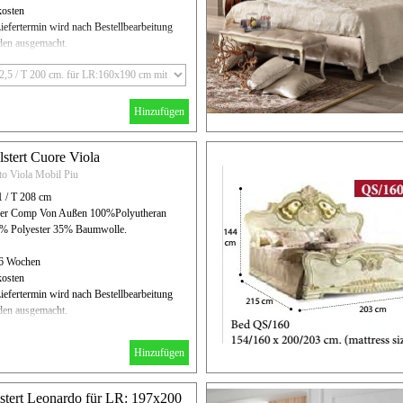
kosten
iefertermin wird nach Bestellbearbeitung
en ausgemacht.
Hinzufügen
lstert Cuore Viola
to Viola Mobil Piu
1 / T 208 cm
eder Comp Von Außen 100%Polyutheran
5% Polyester 35% Baumwolle.
- 6 Wochen
kosten
iefertermin wird nach Bestellbearbeitung
en ausgemacht.
Hinzufügen
lstert Leonardo für LR: 197x200