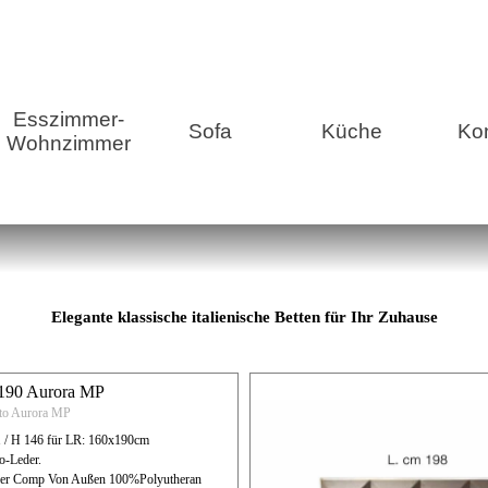
Menü überspringen
Esszimmer-
Sofa
Küche
Ko
Wohnzimmer
r Schlafzimmer
Elegante klassische italienische Betten für Ihr Zuhause
x190 Aurora MP
tto Aurora MP
1 / H 146 für LR: 160x190cm
co-Leder.
eder Comp Von Außen 100%Polyutheran