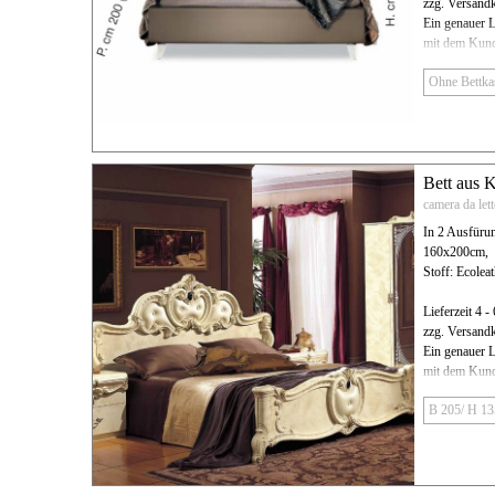
zzg. Versand
Ein genauer L
mit dem Kund
Bett aus 
camera da let
In 2 Ausfüru
160x200cm,
Stoff: Ecole
Lieferzeit 4 
zzg. Versand
Ein genauer L
mit dem Kund