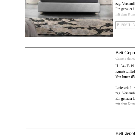
zzg. Versand
Ein genauer L
mit dem Kund
Bett Gepo
Camera da let
H 134 / B 19
Kunststoffl
Von Innen 6
Lieferzeit 4 
zzg. Versand
Ein genauer L
mit dem Kund
Bett gepo