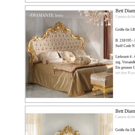
Bett Diam
Camera da le
Größe für L
B. 218/195 - 
Stoff Code 
Lieferzeit 4 
zzg. Versand
Ein genauer L
mit dem Kund
Bett Diam
Camera da le
Größe für L