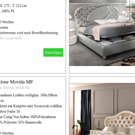
H. 175 - T. 213 cm
N, 100% PL
- 6 Wochen
kosten
iefertermin wird nach Bestellbearbeitung
en ausgemacht.
Hinzufügen
zione Movida MP
tto Movida Mobil Piu
chiedenen Größen verfügbar: 160x190cm
cm.
lstert mit Knöpfen oder Swarovski wählbar,
ilver Farbe 19.
eder Comp Von Außen 100%Polyutheran
5% Polyester 35% Baumwolle.
- 6 Wochen