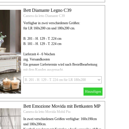
Bett Diamante Legno C39
Camera da letto Diamante C39
Verfügbar in zwei verschiedenen Größen:
für LR 160x200 cm und 180x200 cm.
B. 201 - H. 129 - T. 224 cm
B. 181 - H. 129 - T. 224 cm
Lieferzeit 4 - 6 Wochen
zzg. Versandkosten
Ein genauer Liefertermin wird nach Bestellbearbeitung
mit dem Kunden ausgemacht.
Hinzufügen
Bett Emozione Movida mit Bettkasten MP
Camera da letto Movida Mobil Piu
In zwei verschiedenen Größen verfügbar: 160x190cm
und 180x200cm.