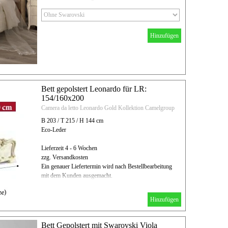
Hinzufügen
Bett gepolstert Leonardo für LR:
154/160x200
Camera da letto Leonardo Gold Kollektion Camelgroup
B 203 / T 215 / H 144 cm
Eco-Leder
Lieferzeit 4 - 6 Wochen
zzg. Versandkosten
Ein genauer Liefertermin wird nach Bestellbearbeitung
mit dem Kunden ausgemacht.
Hinzufügen
Bett Gepolstert mit Swarovski Viola