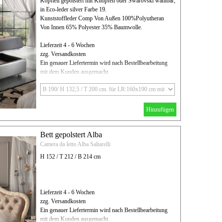
Kopfteil gepolstert mit Knöpfen oder Swarovski wählbar,
in Eco-leder silver Farbe 19.
Kunststoffleder Comp Von Außen 100%Polyutheran
Von Innen 65% Polyester 35% Baumwolle.
Lieferzeit 4 - 6 Wochen
zzg. Versandkosten
Ein genauer Liefertermin wird nach Bestellbearbeitung
mit dem Kunden ausgemacht.
Hinzufügen
Bett gepolstert Alba
Camera da letto Alba Saltarelli
H 152 / T 212 / B 214 cm
Lieferzeit 4 - 6 Wochen
zzg. Versandkosten
Ein genauer Liefertermin wird nach Bestellbearbeitung
mit dem Kunden ausgemacht.