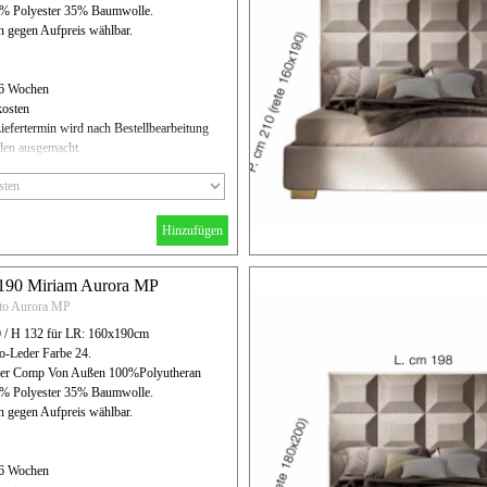
5% Polyester 35% Baumwolle.
n gegen Aufpreis wählbar.
- 6 Wochen
kosten
iefertermin wird nach Bestellbearbeitung
en ausgemacht.
Hinzufügen
x190 Miriam Aurora MP
tto Aurora MP
0 / H 132 für LR: 160x190cm
co-Leder Farbe 24.
eder Comp Von Außen 100%Polyutheran
5% Polyester 35% Baumwolle.
n gegen Aufpreis wählbar.
- 6 Wochen