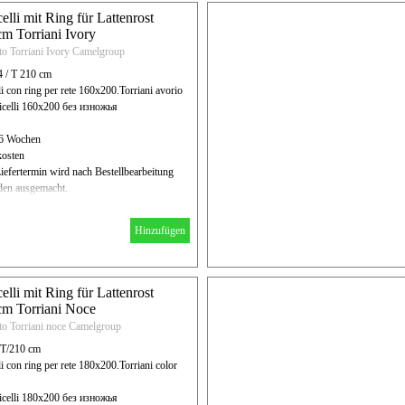
celli mit Ring für Lattenrost
m Torriani Ivory
to Torriani Ivory Camelgroup
4 / T 210 cm
li con ring per rete 160x200.Torriani avorio
icelli 160x200 без изножья
- 6 Wochen
kosten
iefertermin wird nach Bestellbearbeitung
en ausgemacht.
Hinzufügen
celli mit Ring für Lattenrost
m Torriani Noce
to Torriani noce Camelgroup
 T/210 cm
li con ring per rete 180x200.Torriani color
icelli 180x200 без изножья