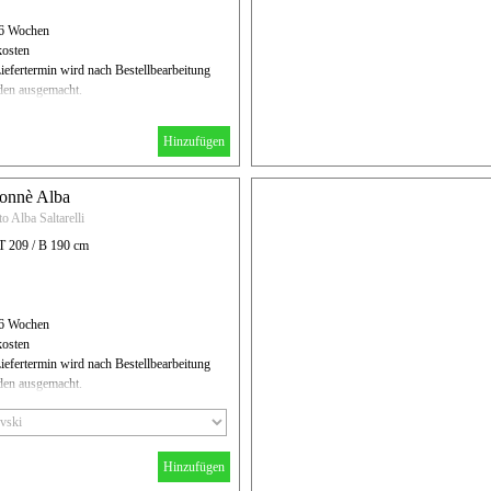
- 6 Wochen
kosten
iefertermin wird nach Bestellbearbeitung
en ausgemacht.
Hinzufügen
tonnè Alba
o Alba Saltarelli
 T 209 / B 190 cm
- 6 Wochen
kosten
iefertermin wird nach Bestellbearbeitung
en ausgemacht.
Hinzufügen