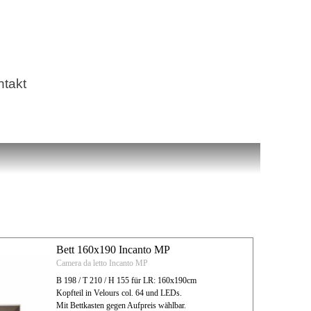
ntakt
Bett 160x190 Incanto MP
Camera da letto Incanto MP
B 198 / T 210 / H 155 für LR: 160x190cm
Kopfteil in Velours col. 64 und LEDs.
Mit Bettkasten gegen Aufpreis wählbar.