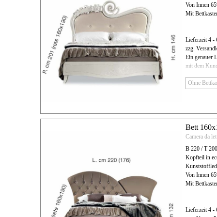
Von Innen 6
Mit Bettkaste
Lieferzeit 4 
zzg. Versand
Ein genauer L
mit dem Kund
Bett 160
Camera da le
B 220 / T 20
Kopfteil in e
Kunststoffl
Von Innen 6
Mit Bettkaste
Lieferzeit 4 