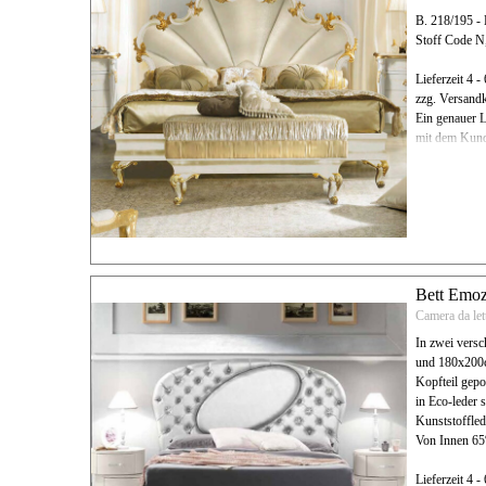
B. 218/195 - 
Stoff Code 
Lieferzeit 4 
zzg. Versand
Ein genauer L
mit dem Kund
Bett Emo
Camera da le
In zwei vers
und 180x200
Kopfteil gepo
in Eco-leder s
Kunststoffl
Von Innen 6
Lieferzeit 4 