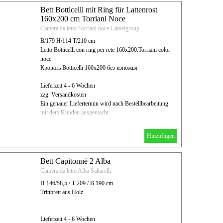
Bett Botticelli mit Ring für Lattenrost
160x200 cm Torriani Noce
Camera da letto Torriani noce Camelgroup
B/179 H/114 T/210 cm
Letto Botticelli con ring per rete 160x200.Torriani color
noce
Кровать Botticelli 160x200 без изножья
Lieferzeit 4 - 6 Wochen
zzg. Versandkosten
Ein genauer Liefertermin wird nach Bestellbearbeitung
mit dem Kunden ausgemacht.
Hinzufügen
Bett Capitonnè 2 Alba
Camera da letto Alba Saltarelli
H 146/58,5 / T 209 / B 190 cm
Trittbrett aus Holz
Lieferzeit 4 - 6 Wochen