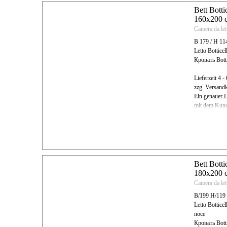
Bett Botti
160x200 c
Camera da let
B 179 / H 11
Letto Botticel
Кровать Bott
Lieferzeit 4 
zzg. Versand
Ein genauer L
mit dem Kund
Bett Botti
180x200 c
Camera da let
B/199 H/119
Letto Botticel
noce
Кровать Bott