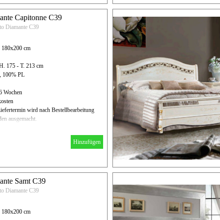
ante Capitonne C39
tto Diamante C39
R 180x200 cm
H. 175 - T. 213 cm
N, 100% PL
- 6 Wochen
kosten
iefertermin wird nach Bestellbearbeitung
en ausgemacht.
Hinzufügen
ante Samt C39
tto Diamante C39
R 180x200 cm